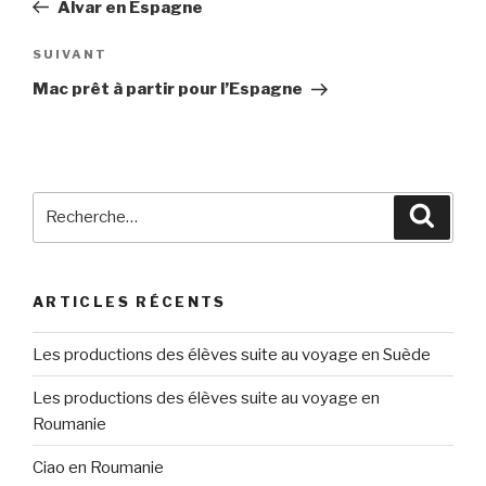
précédent
Alvar en Espagne
l’article
SUIVANT
Article
suivant
Mac prêt à partir pour l’Espagne
Recherche
Reche
pour
:
ARTICLES RÉCENTS
Les productions des élèves suite au voyage en Suède
Les productions des élèves suite au voyage en
Roumanie
Ciao en Roumanie