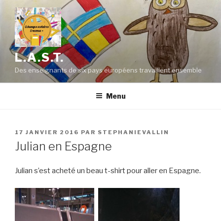
Aller
au
contenu
principal
L.A.S.T.
Des enseignants de six pays européens travaillent ensemble
Menu
PUBLIÉ
17 JANVIER 2016
PAR
STEPHANIEVALLIN
LE
Julian en Espagne
Julian s’est acheté un beau t-shirt pour aller en Espagne.