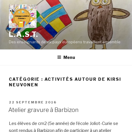
Aller
au
contenu
principal
L.A.S.T.
Des enseignants de six pays européens travaillent ensemble
Menu
CATÉGORIE : ACTIVITÉS AUTOUR DE KIRSI
NEUVONEN
PUBLIÉ
22 SEPTEMBRE 2016
LE
Atelier gravure à Barbizon
Les élèves de cm2 (5e année) de l’école Joliot-Curie se
sont rendus à Barbizon afin de participer à un atelier