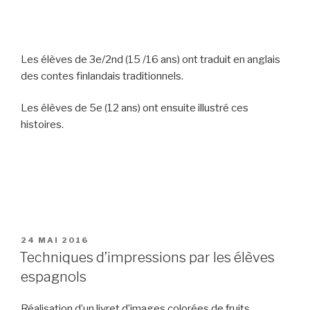
Les élèves de 3e/2nd (15 /16 ans) ont traduit en anglais
des contes finlandais traditionnels.
Les élèves de 5e (12 ans) ont ensuite illustré ces
histoires.
PUBLIÉ
24 MAI 2016
LE
Techniques d’impressions par les élèves
espagnols
Réalisation d’un livret d’images colorées de fruits