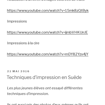
https://www.youtube.com/watch?v=15mk8zQtByk
Impressions
https://www.youtube.com/watch?v=ijmbVHKUnJE
Impressions à la cire
https://www.youtube.com/watch?v=mDY82Yzx4jY
PUBLIÉ
21 MAI 2016
LE
Techniques d’impression en Suède
Les plus jeunes élèves ont essayé différentes
techniques d’impression.
Ils ont aussi pris des photos d’eux-mêmes qu’ils ont