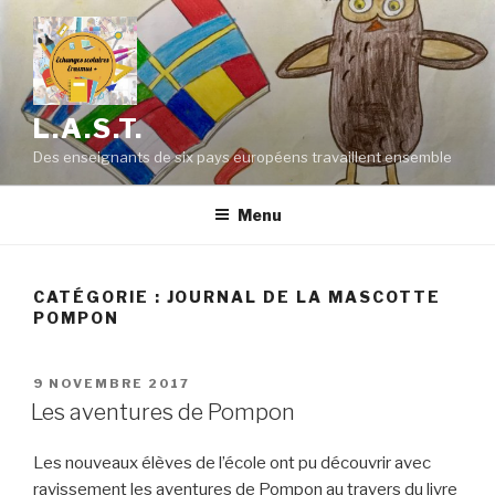
Aller
au
contenu
principal
L.A.S.T.
Des enseignants de six pays européens travaillent ensemble
Menu
CATÉGORIE : JOURNAL DE LA MASCOTTE
POMPON
PUBLIÉ
9 NOVEMBRE 2017
LE
Les aventures de Pompon
Les nouveaux élèves de l’école ont pu découvrir avec
ravissement les aventures de Pompon au travers du livre