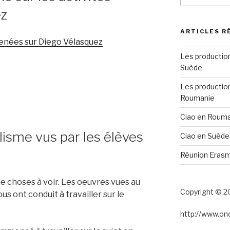
:
ez
ARTICLES R
 menées sur Diego Vélasquez
Les productio
Suède
Les productio
Roumanie
Ciao en Roum
alisme vus par les élèves
Ciao en Suède
Réunion Erasm
 de choses à voir. Les oeuvres vues au
Copyright © 2
s ont conduit à travailler sur le
http://www.o