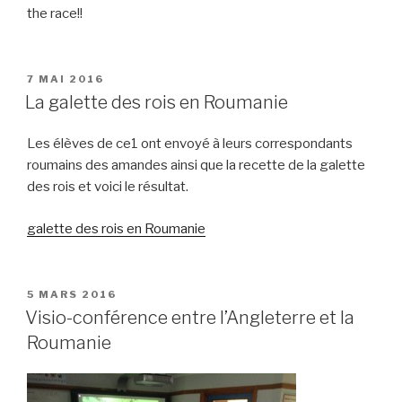
the race!!
PUBLIÉ
7 MAI 2016
LE
La galette des rois en Roumanie
Les élèves de ce1 ont envoyé à leurs correspondants
roumains des amandes ainsi que la recette de la galette
des rois et voici le résultat.
galette des rois en Roumanie
PUBLIÉ
5 MARS 2016
LE
Visio-conférence entre l’Angleterre et la
Roumanie