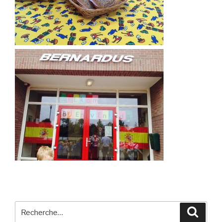
Recherche
Reche
pour