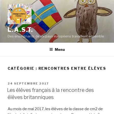
Aller
au
contenu
principal
L.A.S.T.
Des enseignants de six pays européens travaillent ensemble
Menu
CATÉGORIE : RENCONTRES ENTRE ÉLÈVES
PUBLIÉ
24 SEPTEMBRE 2017
LE
Les élèves français à la rencontre des
élèves britanniques
Au mois de mai 2017, les élèves de la classe de cm2 de