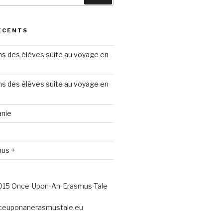
ÉCENTS
ns des élèves suite au voyage en
ns des élèves suite au voyage en
anie
us +
015 Once-Upon-An-Erasmus-Tale
nceuponanerasmustale.eu