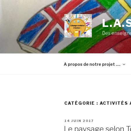
Aller
au
contenu
L.A.S
principal
Des enseigna
A propos de notre projet ….
CATÉGORIE : ACTIVITÉS
PUBLIÉ
14 JUIN 2017
LE
Le paysage selon T