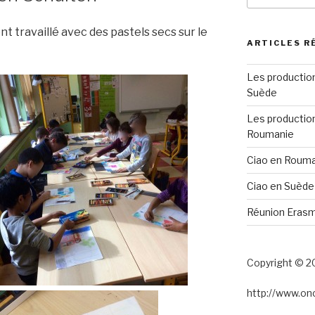
:
nt travaillé avec des pastels secs sur le
ARTICLES R
Les productio
Suède
Les productio
Roumanie
Ciao en Roum
Ciao en Suède
Réunion Erasm
Copyright © 2
http://www.o