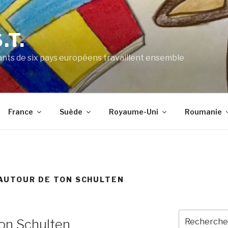
.T.
nts de six pays européens travaillent ensemble
France
Suède
Royaume-Uni
Roumanie
 AUTOUR DE TON SCHULTEN
Recherche
on Schulten
pour