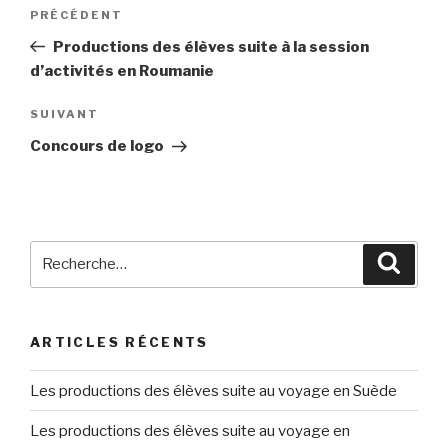
Navigation
PRÉCÉDENT
Article
de
précédent
Productions des élèves suite à la session
l’article
d’activités en Roumanie
SUIVANT
Article
suivant
Concours de logo
Recherche
Reche
pour
:
ARTICLES RÉCENTS
Les productions des élèves suite au voyage en Suède
Les productions des élèves suite au voyage en