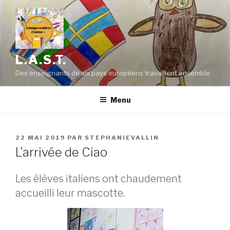
Aller
au
contenu
principal
L.A.S.T.
Des enseignants de six pays européens travaillent ensemble
Menu
PUBLIÉ
22 MAI 2019
PAR
STEPHANIEVALLIN
LE
L’arrivée de Ciao
Les élèves italiens ont chaudement
accueilli leur mascotte.